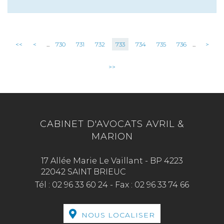
<<
<
...
730
731
732
733
734
735
736
...
>
>>
CABINET D'AVOCATS AVRIL &
MARION
17 Allée Marie Le Vaillant - BP 4223
22042 SAINT BRIEUC
Tél :
02 96 33 60 24
-
Fax :
02 96 33 74 66
NOUS LOCALISER