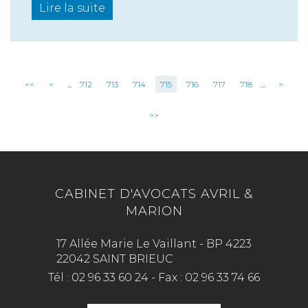
Lire la suite
<<
<
...
712
713
714
715
716
717
718
...
>
>>
CABINET D'AVOCATS AVRIL &
MARION
17 Allée Marie Le Vaillant - BP 4223
22042 SAINT BRIEUC
Tél :
02 96 33 60 24
-
Fax :
02 96 33 74 66