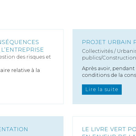
ONSÉQUENCES
PROJET URBAIN 
 L’ENTREPRISE
Collectivités
/
Urbani
estion des risques et
publics/Constructio
Après avoir, pendant 
ire relative à la
conditions de la const
Lire la suite
ENTATION
LE LIVRE VERT 