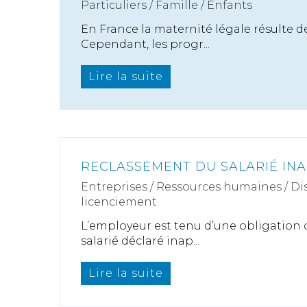
Particuliers
/
Famille
/
Enfants
En France la maternité légale résulte 
Cependant, les progr...
Lire la suite
RECLASSEMENT DU SALARIÉ IN
Entreprises
/
Ressources humaines
/
Di
licenciement
L’employeur est tenu d’une obligation
salarié déclaré inap...
Lire la suite