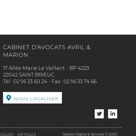
CABINET D'AVOCATS AVRIL &
MARION
17 Allée Marie Le Vaillant - BP 4223
22042 SAINT BRIEUC
Tél :
02 96 33 60 24
-
Fax :
02 96 33 74 66
NOUS LOCALISER
Septeo Digital & Services © 2020
ÉGALES
ARTICLES