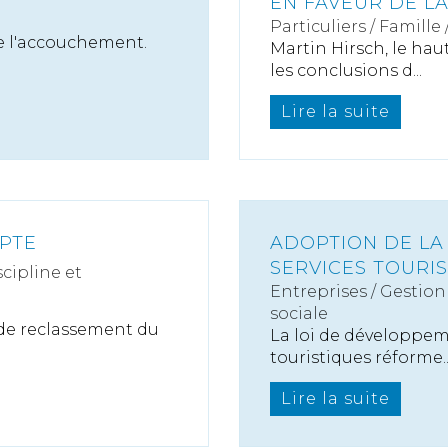
EN FAVEUR DE L
Particuliers
/
Famille
de l'accouchement.
Martin Hirsch, le hau
les conclusions d...
Lire la suite
APTE
ADOPTION DE LA
SERVICES TOURI
scipline et
Entreprises
/
Gestion 
sociale
 de reclassement du
La loi de développem
touristiques réforme..
Lire la suite