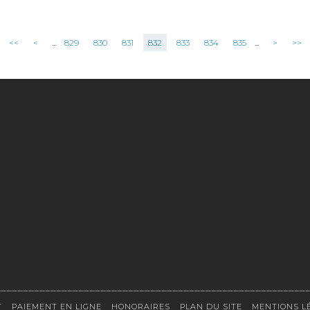
<<
<
...
829
830
831
832
833
834
835
...
>
>>
T
PAIEMENT EN LIGNE
HONORAIRES
PLAN DU SITE
MENTIONS L