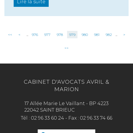
Lire la suite
<<
<
...
976
977
978
979
980
981
982
...
>
>>
CABINET D'AVOCATS AVRIL &
MARION
17 Allée Marie Le Vaillant - BP 4223
22042 SAINT BRIEUC
Tél :
02 96 33 60 24
-
Fax :
02 96 33 74 66