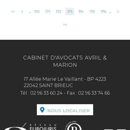
<<
<
...
170
171
172
173
174
175
176
...
>
>>
CABINET D'AVOCATS AVRIL &
MARION
17 Allée Marie Le Vaillant - BP 4223
22042 SAINT BRIEUC
Tél :
02 96 33 60 24
-
Fax :
02 96 33 74 66
NOUS LOCALISER