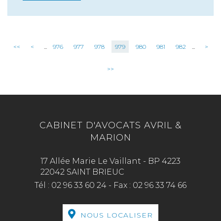
<<
<
...
976
977
978
979
980
981
982
...
>
>>
CABINET D'AVOCATS AVRIL &
MARION
17 Allée Marie Le Vaillant - BP 4223
22042 SAINT BRIEUC
Tél :
02 96 33 60 24
-
Fax :
02 96 33 74 66
NOUS LOCALISER