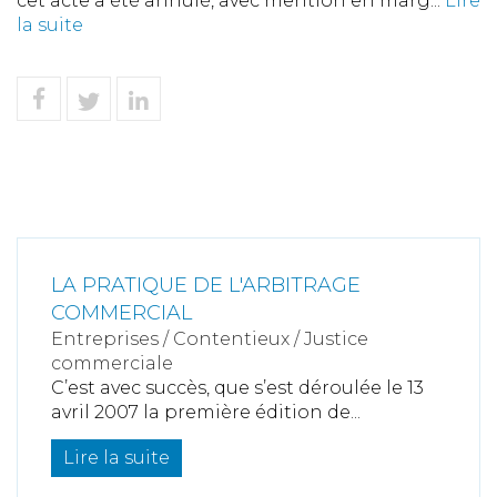
cet acte a été annulé, avec mention en marg...
Lire
la suite
LA PRATIQUE DE L'ARBITRAGE
COMMERCIAL
Entreprises
/
Contentieux
/
Justice
commerciale
C’est avec succès, que s’est déroulée le 13
avril 2007 la première édition de...
Lire la suite