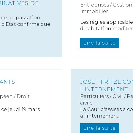
INATIVES DE
Entreprises
/
Gestion 
Immobilier
re de passation
Les règles applicabl
 d'Etat confirme que
d’habitation modifiée.
Lire la suite
EANTS
JOSEF FRITZL CO
L'INTERNEMENT
péen / Droit
Particuliers
/
Civil / P
civile
ce jeudi 19 mars
La Cour d'assises a co
à l'internemen...
Lire la suite