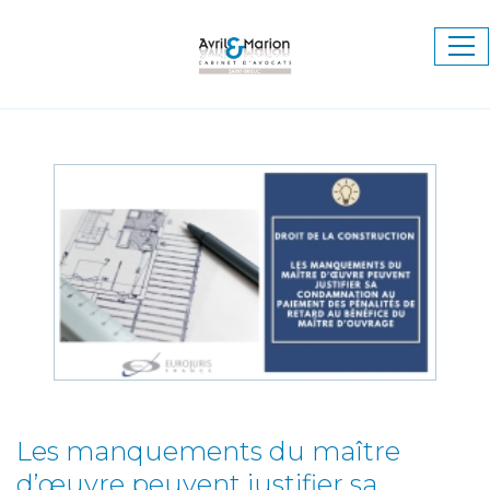
Ouv
le
me
Les manquements du maître
d’œuvre peuvent justifier sa