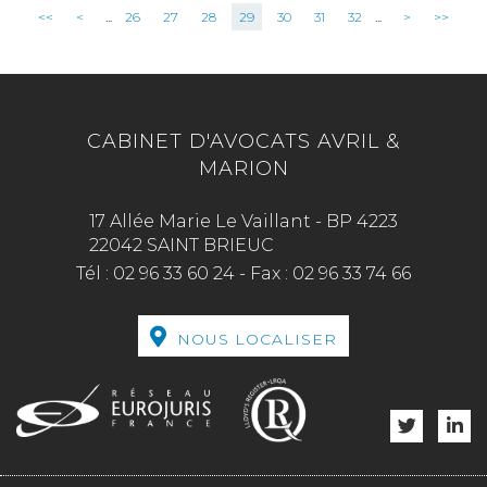
<<
<
...
26
27
28
29
30
31
32
...
>
>>
CABINET D'AVOCATS AVRIL &
MARION
17 Allée Marie Le Vaillant - BP 4223
22042 SAINT BRIEUC
Tél :
02 96 33 60 24
-
Fax :
02 96 33 74 66
NOUS LOCALISER