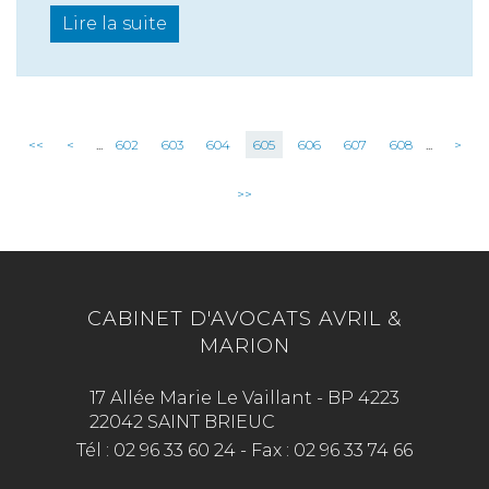
Lire la suite
<<
<
...
602
603
604
605
606
607
608
...
>
>>
CABINET D'AVOCATS AVRIL &
MARION
17 Allée Marie Le Vaillant - BP 4223
22042 SAINT BRIEUC
Tél :
02 96 33 60 24
-
Fax :
02 96 33 74 66