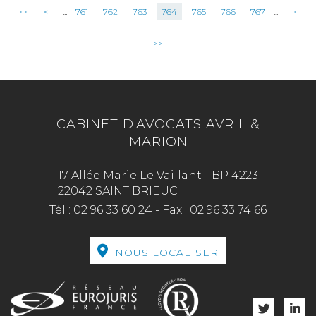
<<
<
...
761
762
763
764
765
766
767
...
>
>>
CABINET D'AVOCATS AVRIL &
MARION
17 Allée Marie Le Vaillant - BP 4223
22042 SAINT BRIEUC
Tél :
02 96 33 60 24
-
Fax :
02 96 33 74 66
NOUS LOCALISER