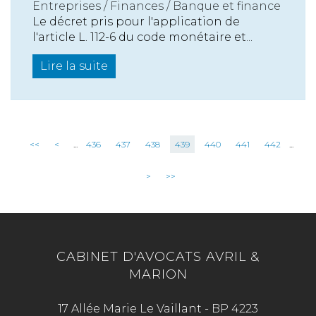
Entreprises
/
Finances
/
Banque et finance
Le décret pris pour l'application de
l'article L. 112-6 du code monétaire et...
Lire la suite
<<
<
...
436
437
438
439
440
441
442
...
>
>>
CABINET D'AVOCATS AVRIL &
MARION
17 Allée Marie Le Vaillant - BP 4223