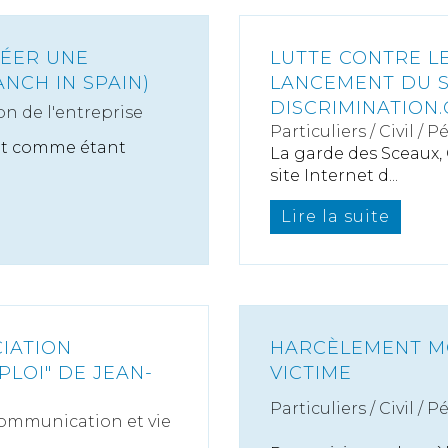
RÉER UNE
LUTTE CONTRE LE
NCH IN SPAIN)
LANCEMENT DU S
DISCRIMINATION.
on de l'entreprise
Particuliers
/
Civil / P
ent comme étant
La garde des Sceaux, 
site Internet d...
Lire la suite
IATION
HARCÈLEMENT M
PLOI" DE JEAN-
VICTIME
Particuliers
/
Civil / P
ommunication et vie