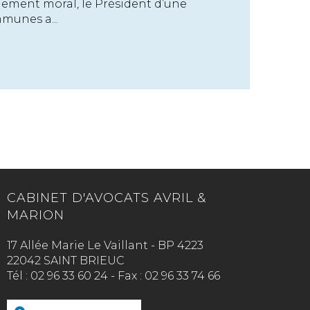
lement moral, le Président d’une
unes a...
CABINET D'AVOCATS AVRIL &
MARION
17 Allée Marie Le Vaillant - BP 4223
22042 SAINT BRIEUC
Tél :
02 96 33 60 24
-
Fax :
02 96 33 74 66