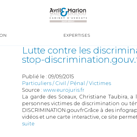
ION
EXPERTISES
Lutte contre les discrimi
stop-discrimination.gouv.
Publié le :
09/09/2015
Particuliers
/
Civil / Pénal
/
Victimes
Source :
www.eurojuris.fr
La garde des Sceaux, Christiane Taubira, a 
personnes victimes de discrimination ou tém
DISCRIMINATION.gouv.frGrâce à des infograph
vidéos et une carte interactive, ce site perme
suite