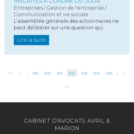
INSCRITES À L'ORDRE DU JOUR
Entreprises
/
Gestion de l'entreprise
/
Communication et vie sociale
L'assemblée générale des actionnaires ne
peut délibérer sur une question qui...
Lire la suite
<<
<
...
599
600
601
602
603
604
605
...
>
>>
CABINET D'AVOCATS AVRIL &
MARION