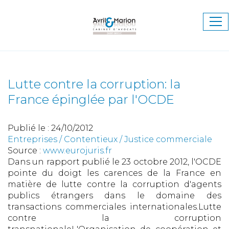
Ouv
le
me
Lutte contre la corruption: la
France épinglée par l'OCDE
Publié le :
24/10/2012
Entreprises
/
Contentieux
/
Justice commerciale
Source :
www.eurojuris.fr
Dans un rapport publié le 23 octobre 2012, l'OCDE
pointe du doigt les carences de la France en
matière de lutte contre la corruption d'agents
publics étrangers dans le domaine des
transactions commerciales internationales.Lutte
contre la corruption