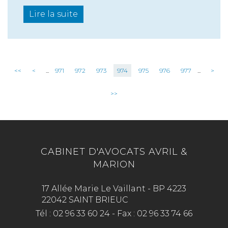
Lire la suite
<<
<
...
971
972
973
974
975
976
977
...
>
>>
CABINET D'AVOCATS AVRIL &
MARION
17 Allée Marie Le Vaillant - BP 4223
22042 SAINT BRIEUC
Tél :
02 96 33 60 24
-
Fax :
02 96 33 74 66