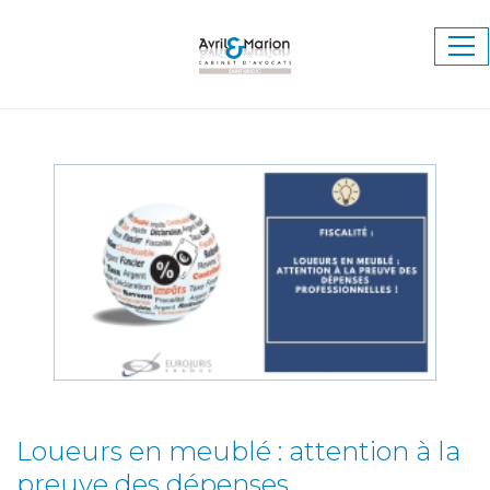
Ouv
le
me
Loueurs en meublé : attention à la
preuve des dépenses