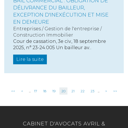
BAIL COMMERCIAL : OBLIGATION DE
DÉLIVRANCE DU BAILLEUR,
EXCEPTION D'INEXÉCUTION ET MISE
EN DEMEURE
Entreprises
/
Gestion de l'entreprise
/
Construction Immobilier
Cour de cassation, 3e civ., 18 septembre
2025, n° 23-24.005 Un bailleur av...
Lire la suite
<<
<
...
17
18
19
20
21
22
23
...
>
>>
CABINET D'AVOCATS AVRIL &