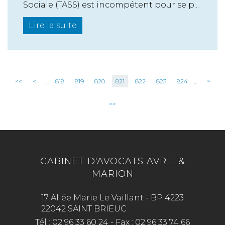
Sociale (TASS) est incompétent pour se p...
Lire la suite
<<
<
...
818
819
820
821
822
823
824
...
>
>>
CABINET D'AVOCATS AVRIL &
MARION
17 Allée Marie Le Vaillant - BP 4223
22042 SAINT BRIEUC
Tél :
02 96 33 60 24
-
Fax :
02 96 33 74 66