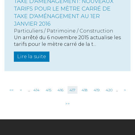
TAXE D'AMÉNAGEMENT: NOUVEAUX
TARIFS POUR LE MÈTRE CARRÉ DE
TAXE D'AMÉNAGEMENT AU 1ER
JANVIER 2016
Particuliers
/
Patrimoine
/
Construction
Un arrêté du 6 novembre 2015 actualise les
tarifs pour le mètre carré de la t...
Lire la suite
<<
<
...
414
415
416
417
418
419
420
...
>
>>