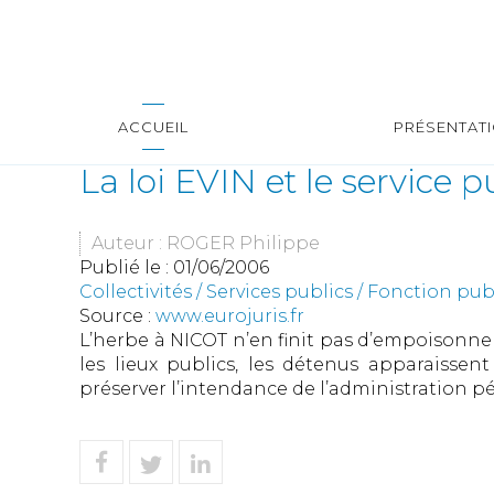
ACCUEIL
PRÉSENTAT
La loi EVIN et le service p
Auteur : ROGER Philippe
Publié le :
01/06/2006
Collectivités
/
Services publics
/
Fonction publ
Source :
www.eurojuris.fr
L’herbe à NICOT n’en finit pas d’empoisonner 
les lieux publics, les détenus apparaisse
préserver l’intendance de l’administration péni