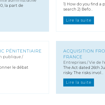
ité administrative
1) How do you find a p
0, la part de
search 2) Befo...
Lire la suite
LIC PÉNITENTIAIRE
ACQUISITION FR
FRANCE
n publique /
Entreprises
/
Vie de l
sonner le débat
The Act dated 26th J
risky. The risks invol...
Lire la suite