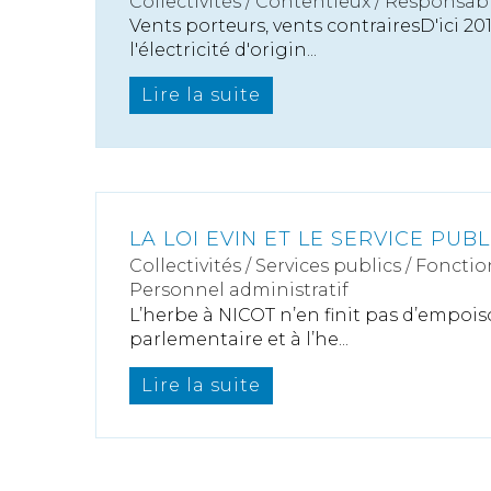
Collectivités
/
Contentieux
/
Responsabil
Vents porteurs, vents contrairesD'ici 201
l'électricité d'origin...
Lire la suite
LA LOI EVIN ET LE SERVICE PUB
Collectivités
/
Services publics
/
Fonctio
Personnel administratif
L’herbe à NICOT n’en finit pas d’empoi
parlementaire et à l’he...
Lire la suite