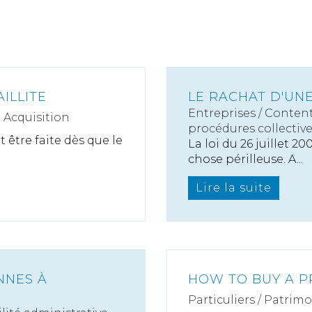
ILLITE
LE RACHAT D'UNE
Entreprises
/
Content
 Acquisition
procédures collectiv
t être faite dès que le
La loi du 26 juillet 2
chose périlleuse. A...
Lire la suite
NNES À
HOW TO BUY A P
Particuliers
/
Patrimo