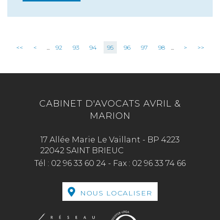
<<
<
...
92
93
94
95
96
97
98
...
>
>>
CABINET D'AVOCATS AVRIL &
MARION
17 Allée Marie Le Vaillant - BP 4223
22042 SAINT BRIEUC
Tél :
02 96 33 60 24
-
Fax :
02 96 33 74 66
NOUS LOCALISER