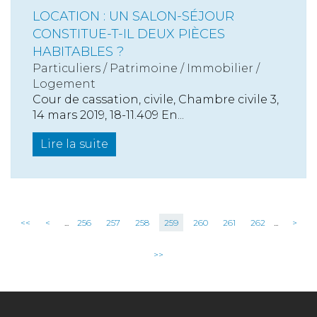
LOCATION : UN SALON-SÉJOUR
CONSTITUE-T-IL DEUX PIÈCES
HABITABLES ?
Particuliers
/
Patrimoine
/
Immobilier /
Logement
Cour de cassation, civile, Chambre civile 3,
14 mars 2019, 18-11.409 En...
Lire la suite
<<
<
...
256
257
258
259
260
261
262
...
>
>>