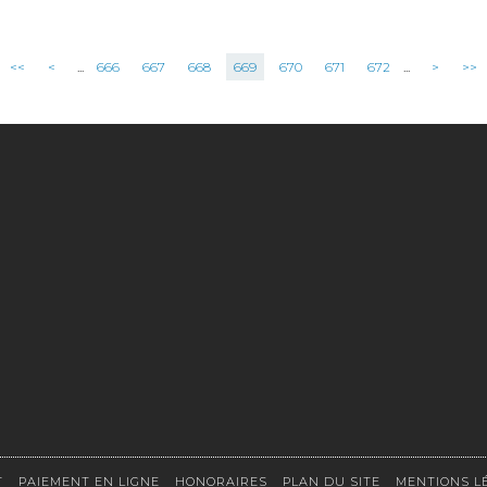
<<
<
...
666
667
668
669
670
671
672
...
>
>>
T
PAIEMENT EN LIGNE
HONORAIRES
PLAN DU SITE
MENTIONS L