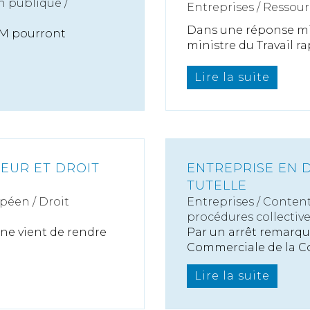
n publique /
Entreprises
/
Ressour
Dans une réponse min
LM pourront
ministre du Travail rap
Lire la suite
EUR ET DROIT
ENTREPRISE EN D
TUTELLE
péen / Droit
Entreprises
/
Content
procédures collectiv
ne vient de rendre
Par un arrêt remarqu
Commerciale de la Cou
Lire la suite