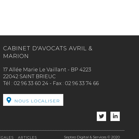
CABINET D'AVOCATS AVRIL &
MARION
17 Allée Marie Le Vaillant - BP 4223
22042 SAINT BRIEUC
Tél :
02 96 33 60 24
-
Fax :
02 96 33 74 66
NOUS LOCALISER
Septeo Digital & Services © 2020
ÉGALES
ARTICLES