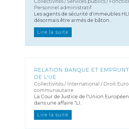
Collectivités
/
Services publics
/
Fonctio
Personnel administratif
Les agents de sécurité d'immeubles H
désormais être armés de bâton...
Lire la suite
RELATION BANQUE ET EMPRUNT
DE L'UE
Collectivités
/
International
/
Droit Euro
communautaire
La Cour de Justice de l'Union Européen
dans une affaire "LI...
Lire la suite