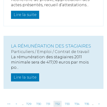
actes présentés, recueil d’attestations...
Lire la suite
LA RÉMUNÉRATION DES STAGIAIRES
Particuliers
/
Emploi
/
Contrat de travail
La rémunération des stagiaires 2011
minimale sera de 417,09 euros par mois
po...
Lire la suite
<<
<
...
729
730
731
732
733
734
735
...
>