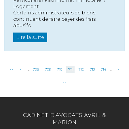
Particuliers
/
Patrimoine
/
Immobilier /
Logement
Certains administrateurs de biens
continuent de faire payer des frais
abusifs...
Lire la suite
<<
<
...
708
709
710
711
712
713
714
...
>
>>
CABINET D'AVOCATS AVRIL &
MARION