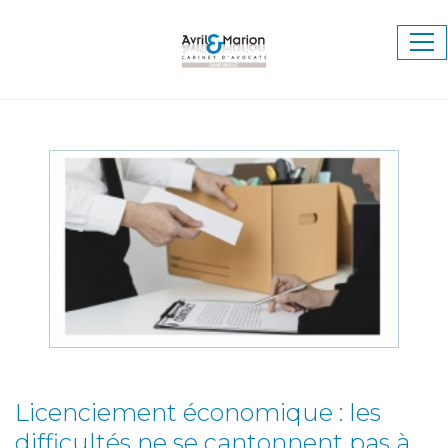
Ouv
le
me
Licenciement économique : les
difficultés ne se cantonnent pas à