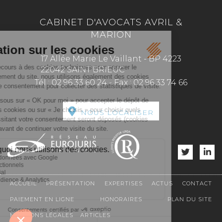
CABINET D'AVOCATS AVRIL &
MARION
17 Allée Marie Le Vaillant - BP 4223
22042 SAINT BRIEUC
Tél :
02 96 33 60 24
-
Fax :
02 96 33 74 66
NOUS LOCALISER
ACCUEIL
PRÉSENTATION
EXPERTISES
ACTUS
CONTACT
PAIEMENT EN LIGNE
HONORAIRES
PLAN DU SITE
MENTIONS LÉGALES
ARTICLES