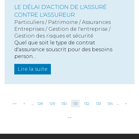
LE DÉLAI D'ACTION DE L'ASSURÉ
CONTRE L'ASSUREUR
Particuliers
/
Patrimoine
/
Assurances
Entreprises
/
Gestion de l'entreprise
/
Gestion des risques et sécurité
Quel que soit le type de contrat
d'assurance souscrit pour des besoins
person...
Lire la suite
<<
<
...
128
129
130
131
132
133
134
...
>
>>