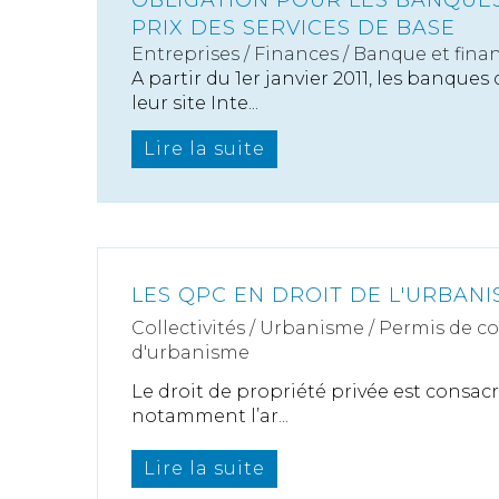
OBLIGATION POUR LES BANQUES
PRIX DES SERVICES DE BASE
Entreprises
/
Finances
/
Banque et fina
A partir du 1er janvier 2011, les banques
leur site Inte...
Lire la suite
LES QPC EN DROIT DE L'URBAN
Collectivités
/
Urbanisme
/
Permis de c
d'urbanisme
Le droit de propriété privée est consacr
notamment l’ar...
Lire la suite