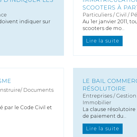
 D'INDIQUER LES
IMMATRICULATIO
SCOOTERS À PART
nce
Particuliers
/
Civil / P
 doivent indiquer sur
Au 1er janvier 2011, t
scooters de mo...
Lire la suite
ISME
LE BAIL COMMERC
RÉSOLUTOIRE
onstruire/ Documents
Entreprises
/
Gestion 
Immobilier
é par le Code Civil et
La clause résolutoire
de paiement du...
Lire la suite