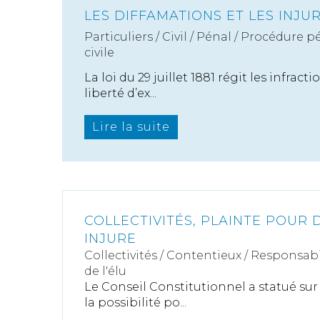
LES DIFFAMATIONS ET LES INJU
Particuliers
/
Civil / Pénal
/
Procédure pé
civile
La loi du 29 juillet 1881 régit les infracti
liberté d’ex...
Lire la suite
COLLECTIVITÉS, PLAINTE POUR 
INJURE
Collectivités
/
Contentieux
/
Responsabil
de l'élu
Le Conseil Constitutionnel a statué su
la possibilité po...