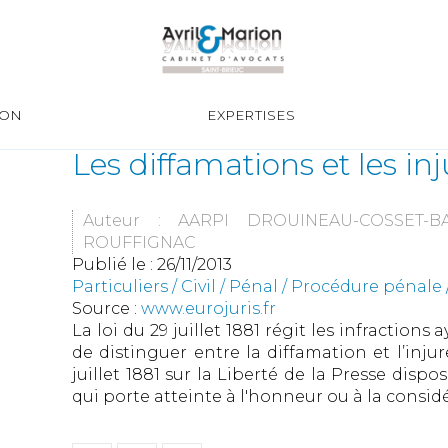
ION
EXPERTISES
Les diffamations et les in
Auteur : AARPI DROUINEAU-COSSET-B
ROUFFIGNAC
Publié le :
26/11/2013
Particuliers
/
Civil / Pénal
/
Procédure pénale /
Source :
www.eurojuris.fr
La loi du 29 juillet 1881 régit les infractions a
de distinguer entre la diffamation et l’injure.
juillet 1881 sur la Liberté de la Presse dispo
qui porte atteinte à l'honneur ou à la considé