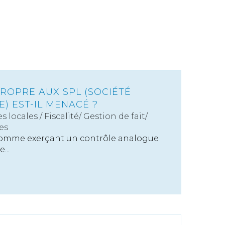
 PROPRE AUX SPL (SOCIÉTÉ
) EST-IL MENACÉ ?
s locales
/
Fiscalité/ Gestion de fait/
es
comme exerçant un contrôle analogue
...