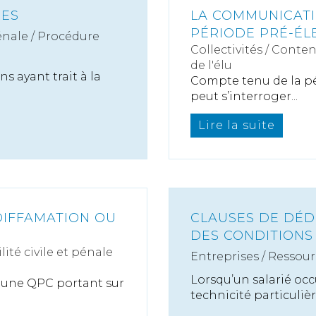
RES
LA COMMUNICATI
PÉRIODE PRÉ-ÉL
nale / Procédure
Collectivités
/
Conten
de l'élu
ons ayant trait à la
Compte tenu de la pér
peut s’interroger...
Lire la suite
DIFFAMATION OU
CLAUSES DE DÉD
DES CONDITIONS 
ité civile et pénale
Entreprises
/
Ressour
Lorsqu’un salarié oc
r une QPC portant sur
technicité particulière,