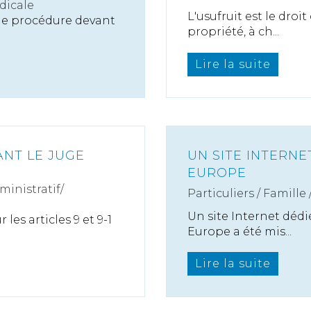
dicale
L'usufruit est le droi
une procédure devant
propriété, à ch...
Lire la suite
ANT LE JUGE
UN SITE INTERNE
EUROPE
ministratif/
Particuliers
/
Famille
Un site Internet dédi
les articles 9 et 9-1
Europe a été mis...
Lire la suite