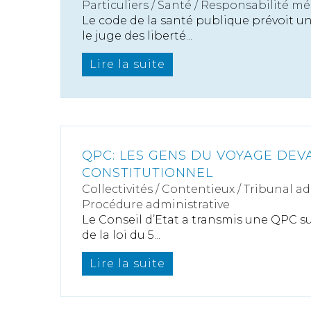
Particuliers
/
Santé
/
Responsabilité mé
Le code de la santé publique prévoit 
le juge des liberté...
Lire la suite
QPC: LES GENS DU VOYAGE DEV
CONSTITUTIONNEL
Collectivités
/
Contentieux
/
Tribunal ad
Procédure administrative
Le Conseil d’Etat a transmis une QPC sur 
de la loi du 5...
Lire la suite