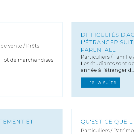
DIFFICULTÉS D'A
L'ÉTRANGER SUI
de vente / Prêts
PARENTALE
Particuliers
/
Famille
un lot de marchandises
Les étudiants sont d
année à l’étranger d...
Lire la suite
NTEMENT ET
QU'EST-CE QUE L
Particuliers
/
Patrimo