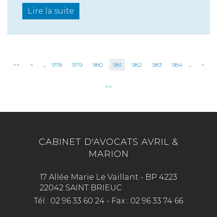
Lire la suite
<<
<
...
978
979
980
981
982
983
984
...
>
>>
CABINET D'AVOCATS AVRIL &
MARION
17 Allée Marie Le Vaillant - BP 4223
22042 SAINT BRIEUC
Tél :
02 96 33 60 24
-
Fax :
02 96 33 74 66