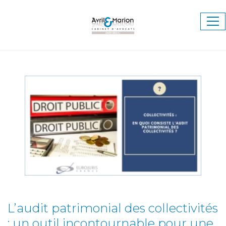
Ouv
le
me
L’audit patrimonial des collectivités
: un outil incontournable pour une