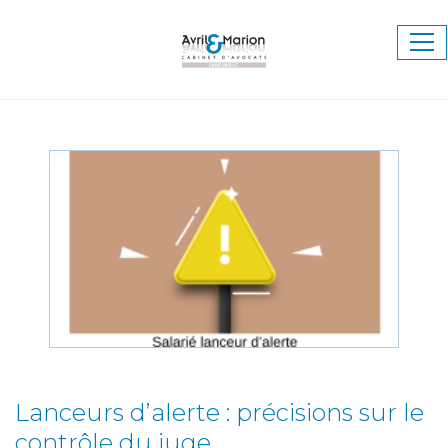
Ouv
le
me
Lanceurs d’alerte : précisions sur le
contrôle du juge