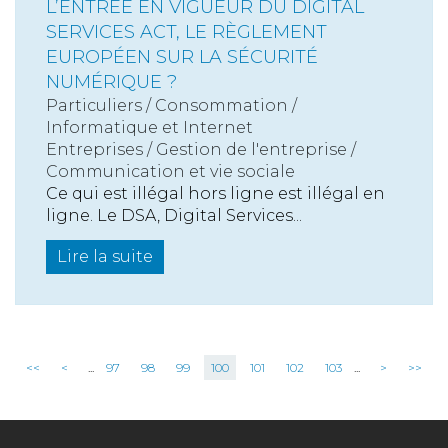
L’ENTRÉE EN VIGUEUR DU DIGITAL
SERVICES ACT, LE RÈGLEMENT
EUROPÉEN SUR LA SÉCURITÉ
NUMÉRIQUE ?
Particuliers
/
Consommation
/
Informatique et Internet
Entreprises
/
Gestion de l'entreprise
/
Communication et vie sociale
Ce qui est illégal hors ligne est illégal en
ligne. Le DSA, Digital Services...
Lire la suite
<<
<
...
97
98
99
100
101
102
103
...
>
>>