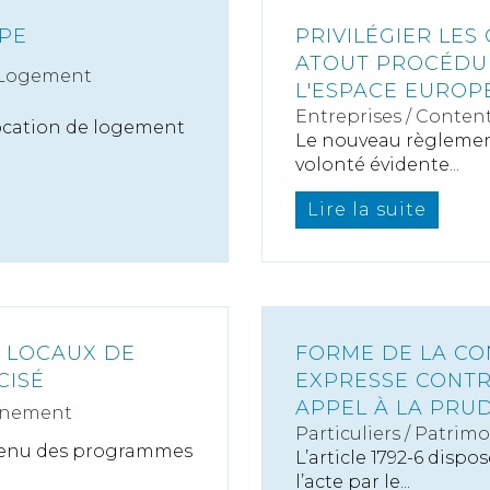
YPE
PRIVILÉGIER LES
ATOUT PROCÉDUR
 Logement
L'ESPACE EUROP
Entreprises
/
Content
 location de logement
Le nouveau règlement 
volonté évidente...
Lire la suite
 LOCAUX DE
FORME DE LA CO
CISÉ
EXPRESSE CONTR
APPEL À LA PRU
nnement
Particuliers
/
Patrimo
ontenu des programmes
L’article 1792-6 dispo
l’acte par le...