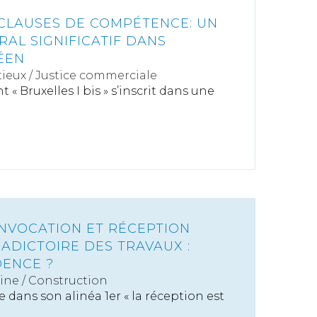
 CLAUSES DE COMPÉTENCE: UN
AL SIGNIFICATIF DANS
ÉEN
ieux
/
Justice commerciale
« Bruxelles I bis » s’inscrit dans une
NVOCATION ET RÉCEPTION
ADICTOIRE DES TRAVAUX :
DENCE ?
ine
/
Construction
se dans son alinéa 1er « la réception est