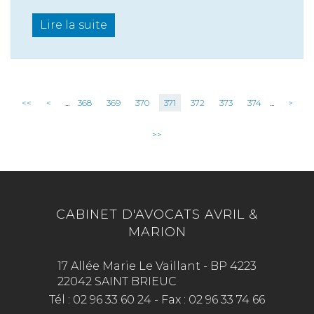
Lire la suite
<<
<
...
368
369
370
371
372
373
374
...
>
>>
CABINET D'AVOCATS AVRIL &
MARION
17 Allée Marie Le Vaillant - BP 4223
22042 SAINT BRIEUC
Tél :
02 96 33 60 24
-
Fax :
02 96 33 74 66