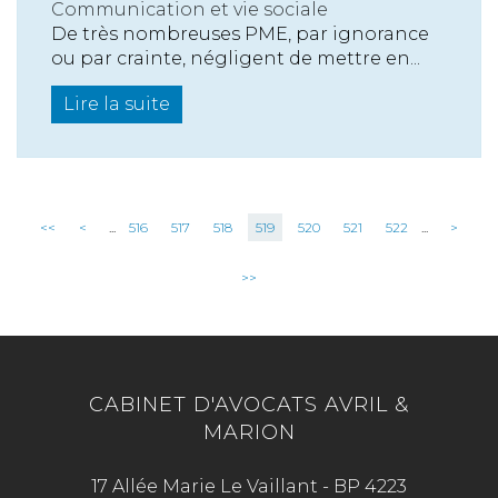
Communication et vie sociale
De très nombreuses PME, par ignorance
ou par crainte, négligent de mettre en...
Lire la suite
<<
<
...
516
517
518
519
520
521
522
...
>
>>
CABINET D'AVOCATS AVRIL &
MARION
17 Allée Marie Le Vaillant - BP 4223