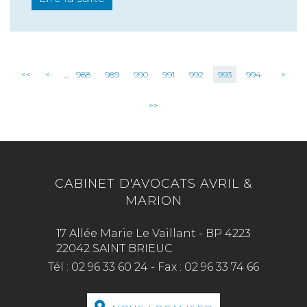
<<
<
...
988
989
990
991
992
993
994
>
>>
CABINET D'AVOCATS AVRIL &
MARION
17 Allée Marie Le Vaillant - BP 4223
22042 SAINT BRIEUC
Tél :
02 96 33 60 24
-
Fax :
02 96 33 74 66