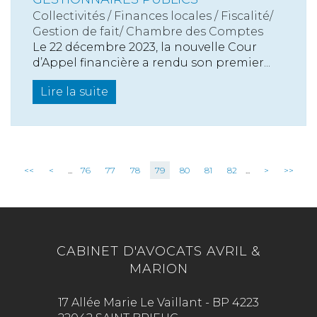
Collectivités
/
Finances locales
/
Fiscalité/
Gestion de fait/ Chambre des Comptes
Le 22 décembre 2023, la nouvelle Cour
d’Appel financière a rendu son premier...
Lire la suite
<<
<
...
76
77
78
79
80
81
82
...
>
>>
CABINET D'AVOCATS AVRIL &
MARION
17 Allée Marie Le Vaillant - BP 4223