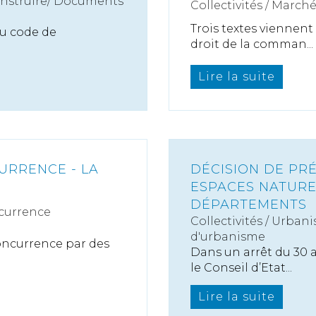
onstruire/ Documents
Collectivités
/
Marché
Trois textes viennent
 du code de
droit de la comman...
Lire la suite
URRENCE - LA
DÉCISION DE PR
ESPACES NATURE
DÉPARTEMENTS
currence
Collectivités
/
Urbani
d'urbanisme
Concurrence par des
Dans un arrêt du 30 a
le Conseil d’Etat...
Lire la suite