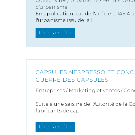
Collectivités
/
Urbanisme
/
Permis de c
d'urbanisme
En application du I de l'article L. 146-4
l'urbanisme issu de la l...
Lire la suite
CAPSULES NESPRESSO ET CONC
GUERRE DES CAPSULES
Entreprises
/
Marketing et ventes
/
Con
Suite à une saisine de l’Autorité de la 
fabricants de cap...
Lire la suite