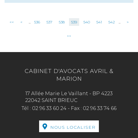
<<
<
...
536
537
538
539
540
541
542
...
>
>>
CABINET D'AVOCATS AVRIL &
MARION
17 Allée Marie Le Vaillant - BP 4223
22042 SAINT BRIEUC
Tél :
02 96 33 60 24
-
Fax :
02 96 33 74 66
NOUS LOCALISER