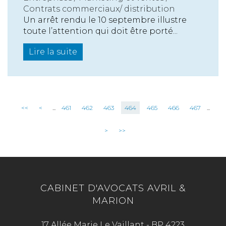
Contrats commerciaux/ distribution
Un arrêt rendu le 10 septembre illustre
toute l’attention qui doit être porté...
Lire la suite
<<
<
...
461
462
463
464
465
466
467
...
>
>>
CABINET D'AVOCATS AVRIL &
MARION
17 Allée Marie Le Vaillant - BP 4223