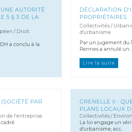
S UNE AUTORITÉ
DÉCLARATION D'
E 5 § 3 DE LA
PROPRIÉTAIRES
Collectivités
/
Urbani
péen / Droit
d'urbanisme
Par un jugement du 18
DH a conclu à la
Rennes a annulé un...
Lire la suite
 (SOCIÉTÉ PAR
GRENELLE II : Q
PLANS LOCAUX D
on de l'entreprise
Collectivités
/
Enviro
encadré
La loi engage un véri
d'urbanisme, acc...