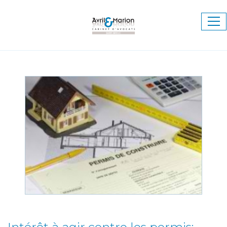
Ouv
le
me