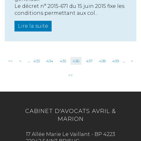
Le décret n° 2015-671 du 15 juin 2015 fixe les
conditions permettant aux col...
Lire la suite
<<
<
...
433
434
435
436
437
438
439
...
>
>>
CABINET D'AVOCATS AVRIL &
MARION
17 Allée Marie Le Vaillant - BP 4223