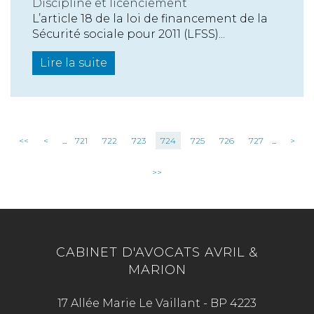
Discipline et licenciement
L’article 18 de la loi de financement de la
Sécurité sociale pour 2011 (LFSS)...
Lire la suite
<<
<
...
721
722
723
724
725
726
727
...
>
>>
CABINET D'AVOCATS AVRIL &
MARION
17 Allée Marie Le Vaillant - BP 4223