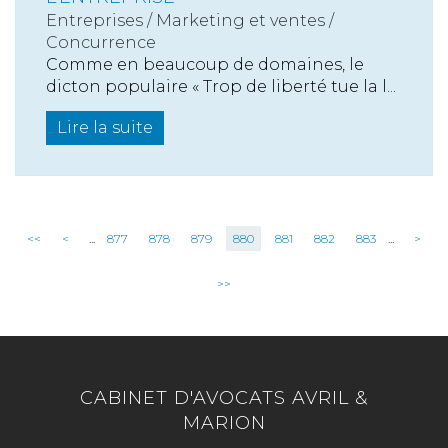
Entreprises
/
Marketing et ventes
/
Concurrence
Comme en beaucoup de domaines, le
dicton populaire « Trop de liberté tue la l...
Lire la suite
<<
<
...
877
878
879
880
881
882
883
...
>
>>
CABINET D'AVOCATS AVRIL &
MARION