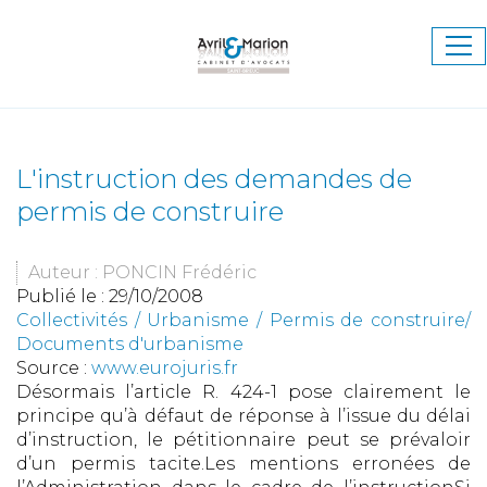
Ouv
le
me
L'instruction des demandes de
permis de construire
Auteur : PONCIN Frédéric
Publié le :
29/10/2008
Collectivités
/
Urbanisme
/
Permis de construire/
Documents d'urbanisme
Source :
www.eurojuris.fr
Désormais l’article R. 424-1 pose clairement le
principe qu’à défaut de réponse à l’issue du délai
d’instruction, le pétitionnaire peut se prévaloir
d’un permis tacite.Les mentions erronées de