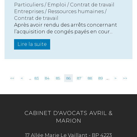
Particuliers
/
Emploi
/
Contrat de travail
Entreprises
/
Ressources humaines
/
Contrat de travail
Après avoir rendu des arrêts concernant
l’acquisition de congés payés en cour...
Lire la suite
<<
<
...
83
84
85
86
87
88
89
...
>
>>
CABINET D'AVOCATS AVRIL &
MARION
17 Allée Marie Le Vaillant - BP 4223