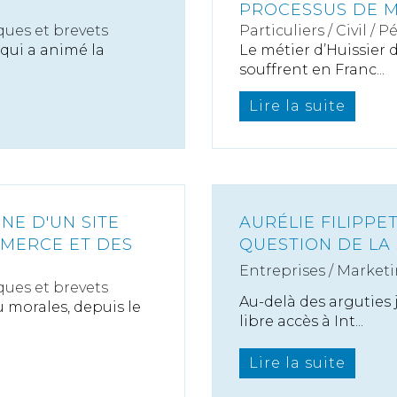
PROCESSUS DE M
ues et brevets
Particuliers
/
Civil / P
 qui a animé la
Le métier d’Huissier d
souffrent en Franc...
Lire la suite
NE D'UN SITE
AURÉLIE FILIPPE
MMERCE ET DES
QUESTION DE LA
Entreprises
/
Marketi
ues et brevets
Au-delà des arguties 
 morales, depuis le
libre accès à Int...
Lire la suite