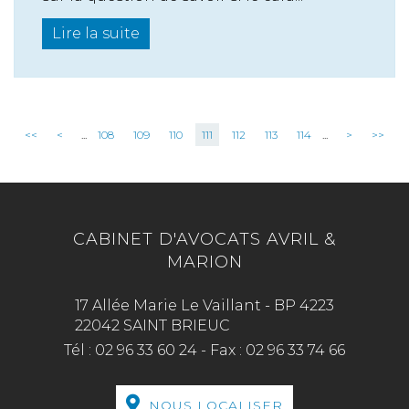
Lire la suite
<<
<
...
108
109
110
111
112
113
114
...
>
>>
CABINET D'AVOCATS AVRIL &
MARION
17 Allée Marie Le Vaillant - BP 4223
22042 SAINT BRIEUC
Tél :
02 96 33 60 24
-
Fax :
02 96 33 74 66
NOUS LOCALISER