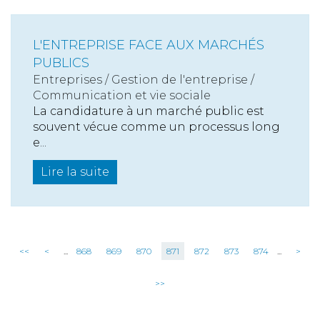
L'ENTREPRISE FACE AUX MARCHÉS
PUBLICS
Entreprises
/
Gestion de l'entreprise
/
Communication et vie sociale
La candidature à un marché public est
souvent vécue comme un processus long
e...
Lire la suite
<<
<
...
868
869
870
871
872
873
874
...
>
>>