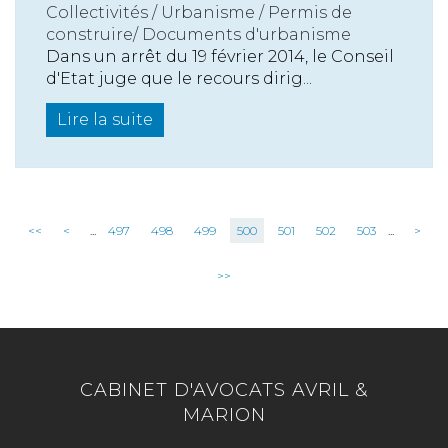
Collectivités
/
Urbanisme
/
Permis de
construire/ Documents d'urbanisme
Dans un arrêt du 19 février 2014, le Conseil
d'Etat juge que le recours dirig...
Lire la suite
<<
<
...
497
498
499
500
501
502
503
...
>
>>
CABINET D'AVOCATS AVRIL &
MARION