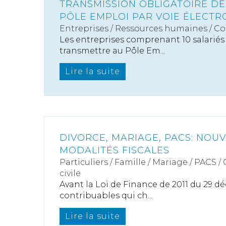
TRANSMISSION OBLIGATOIRE DE
PÔLE EMPLOI PAR VOIE ÉLECTR
Entreprises
/
Ressources humaines
/
Co
Les entreprises comprenant 10 salariés
transmettre au Pôle Em...
Lire la suite
DIVORCE, MARIAGE, PACS: NOU
MODALITÉS FISCALES
Particuliers
/
Famille
/
Mariage / PACS /
civile
Avant la Loi de Finance de 2011 du 29 d
contribuables qui ch...
Lire la suite