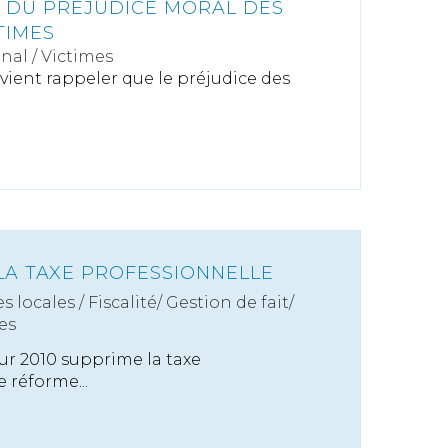
N DU PRÉJUDICE MORAL DES
TIMES
énal
/
Victimes
vient rappeler que le préjudice des
LA TAXE PROFESSIONNELLE
s locales
/
Fiscalité/ Gestion de fait/
es
ur 2010 supprime la taxe
 réforme...