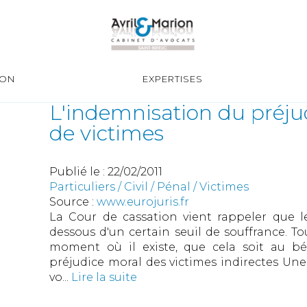
ION
EXPERTISES
L'indemnisation du préju
de victimes
Publié le :
22/02/2011
Particuliers
/
Civil / Pénal
/
Victimes
Source :
www.eurojuris.fr
La Cour de cassation vient rappeler que l
dessous d'un certain seuil de souffrance. To
moment où il existe, que cela soit au bén
préjudice moral des victimes indirectes Une
vo...
Lire la suite