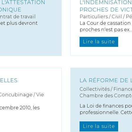
 L'ATTESTATION
L'INDEMNISATIO
ONIQUE
PROCHES DE VIC
ntrat de travail
Particuliers
/
Civil / P
 et plus devront
La Cour de cassation 
proches n'est pas ex...
Lire la suite
VELLES
LA RÉFORME DE 
Collectivités
/
Finance
 Concubinage / Vie
Chambre des Compt
La Loi de finances po
écembre 2010, les
professionnelle. Cette
Lire la suite