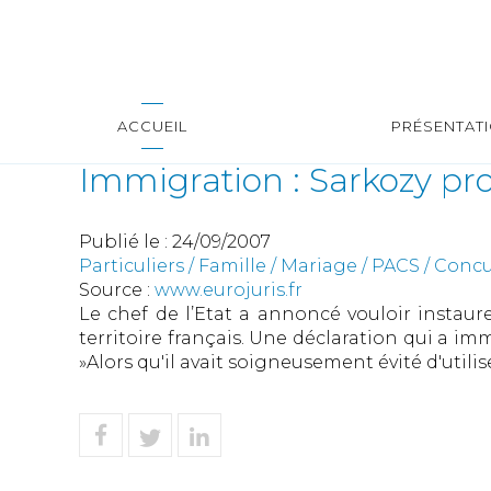
ACCUEIL
PRÉSENTAT
Immigration : Sarkozy pr
Publié le :
24/09/2007
Particuliers
/
Famille
/
Mariage / PACS / Concub
Source :
www.eurojuris.fr
Le chef de l’Etat a annoncé vouloir instaur
territoire français. Une déclaration qui a 
»Alors qu'il avait soigneusement évité d'utili