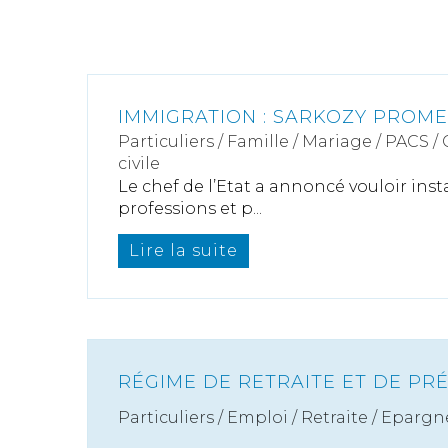
IMMIGRATION : SARKOZY PROM
Particuliers
/
Famille
/
Mariage / PACS /
civile
Le chef de l’Etat a annoncé vouloir ins
professions et p...
Lire la suite
RÉGIME DE RETRAITE ET DE PR
Particuliers
/
Emploi
/
Retraite / Epargne