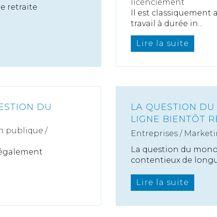
licenciement
e retraite
Il est classiquement
travail à durée in...
Lire la suite
GESTION DU
LA QUESTION DU
LIGNE BIENTÔT R
n publique /
Entreprises
/
Marketi
La question du monop
 également
contentieux de longu.
Lire la suite