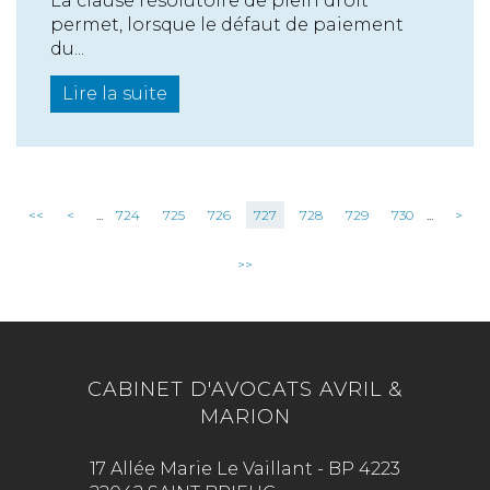
La clause résolutoire de plein droit
permet, lorsque le défaut de paiement
du...
Lire la suite
<<
<
...
724
725
726
727
728
729
730
...
>
>>
CABINET D'AVOCATS AVRIL &
MARION
17 Allée Marie Le Vaillant - BP 4223