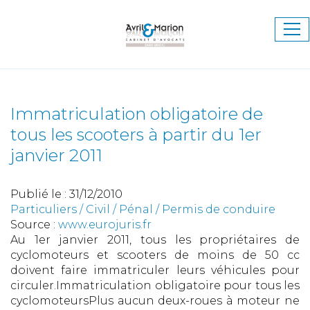
Ouv
le
me
Immatriculation obligatoire de
tous les scooters à partir du 1er
janvier 2011
Publié le :
31/12/2010
Particuliers
/
Civil / Pénal
/
Permis de conduire
Source :
www.eurojuris.fr
Au 1er janvier 2011, tous les propriétaires de
cyclomoteurs et scooters de moins de 50 cc
doivent faire immatriculer leurs véhicules pour
circuler.Immatriculation obligatoire pour tous les
cyclomoteursPlus aucun deux-roues à moteur ne